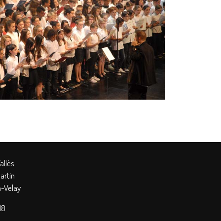
allès
artin
-Velay
18