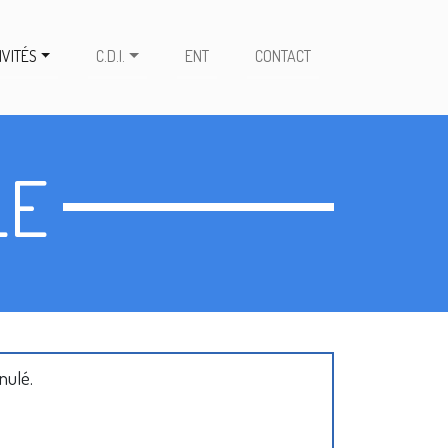
IVITÉS
C.D.I.
ENT
CONTACT
LE
nulé.