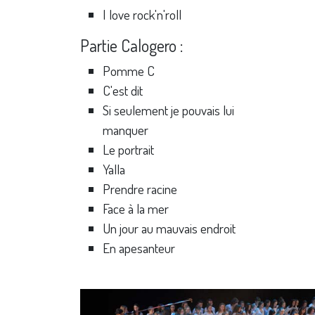
I love rock'n'roll
Partie Calogero :
Pomme C
C'est dit
Si seulement je pouvais lui
manquer
Le portrait
Yalla
Prendre racine
Face à la mer
Un jour au mauvais endroit
En apesanteur